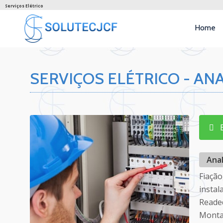
Serviços Elétrico
Home
SERVIÇOS ELÉTRICO - AN
En
Ana
Fiaçã
instal
Readeq
Montag