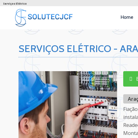
Serviços Elétrico
Home
SERVIÇOS ELÉTRICO - AR
En
Araç
Fiaçã
instal
Readeq
Montag